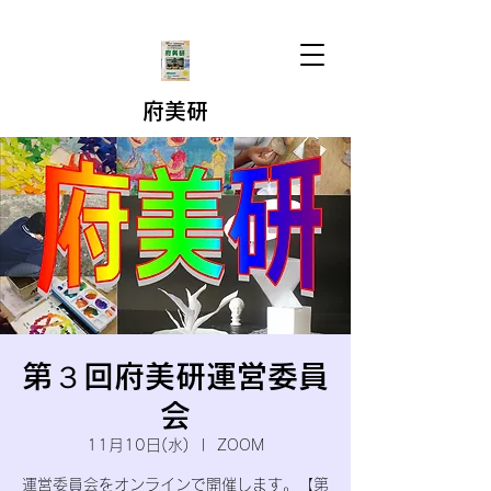
府美研
第３回府美研運営委員
会
11月10日(水)
  |  
ZOOM
運営委員会をオンラインで開催します。【第