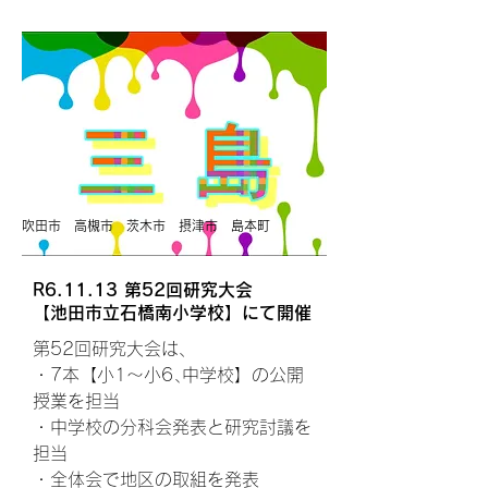
​吹田市 高槻市 茨木市 摂津市 島本町
R6.11.13 第52回研究大会
​【池田市立石橋南小学校】にて開催
第52回研究大会は、
・7本【小1～小6､中学校】の公開
授業を担当
・中学校の分科会発表と研究討議を
担当
・全体会で地区の取組を発表