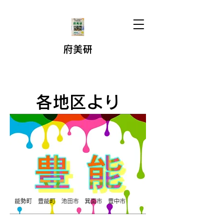
府美研
​各地区より
​能勢町 豊能町 池田市 箕面市 豊中市