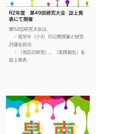
R2年度 第49回研究大会
​ 誌上発
表にて開催
第52回研究大会は、
・低学
年（小3）の公開授業と研究
討議を担当
・「地区の研究」、「実践報告」を
誌上発表