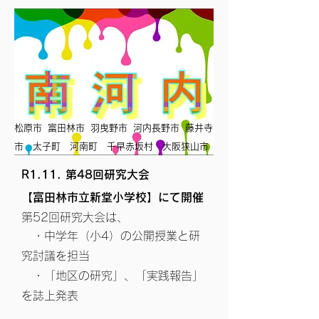
松原市 富田林市 羽曳野市 河内長野市 ​藤井寺
市 太子町 河南町 千早赤坂村 大阪狭山市
R1.11. 第48回研究大会
​【富田林市立新堂小学校】にて開催
第52回研究大会は、
・中学年（小4）の公開授業と研
究討議を担当
・「地区の研究」、「実践報告」
を誌上発表