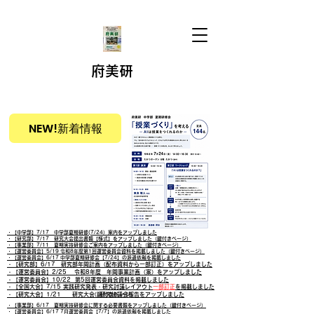
府美研
NEW!新着情報
・【中学部】7/17 中学部夏期研修(7/24）案内をアップしました
・【研究部】7/17 研究大会提出書類【様式】をアップしました（鍵付きページ）
・【事業部】7/11 夏期実技研修会ご案内をアップしました（鍵付きページ）
・【運営委員会】5/19 令和8年度第1回運営委員会資料を掲載しました（鍵付きページ）
・【運営委員会】6/17 中学部夏期研修会【7/24】の派遣依頼を掲載しました
・【研究部】6/17 研究部年間計画（配布資料から一部訂正）をアップしました
・【運営委員会】2/25 令和8年度 年間事業計画（案）をアップしました
・【運営委員会】10/22 第5回運営委員会資料を掲載しました
・【全国大会】7/15 実践研究発表・研究討議レイアウト
一部訂正
を掲載しました
・【研究大会】1/21 研究大会 研究協議会報告をアップしました
​ （鍵付きページ）
・【事業部】6/17 夏期実技研修会に関する必要書類をアップしました（鍵付きページ）
・【運営委員会】6/17 7月運営委員会【7/7】の派遣依頼を掲載しました