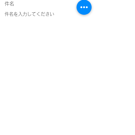
件名
メッセージ
送信
©2021 by 府美研。Wix.com で作成されました。