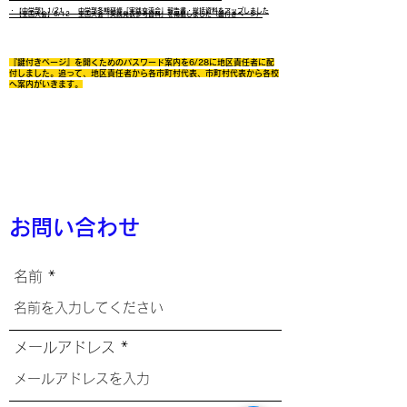
・【中学部】1/21 中学部冬期研修「実践交流会」報告書・総括資料をアップしました
・【全国大会】6/12 全国大会「実践発表参考資料」を掲載しました（鍵付きページ）
『鍵付きページ』を開くためのパスワード案内を6/28に地区責任者に配
付しました。追って、地区責任者から各市町村代表、市町村代表から各校
へ案内がいきます。
お問い合わせ
名前
メールアドレス